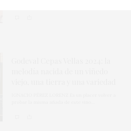
flores, a frutas de todo tipo y a…
Godeval Cepas Vellas 2024: la
melodía nacida de un viñedo
viejo, una tierra y una variedad
IGNACIO PÉREZ LORENZ Es un placer volver a
probar la misma añada de este vino…