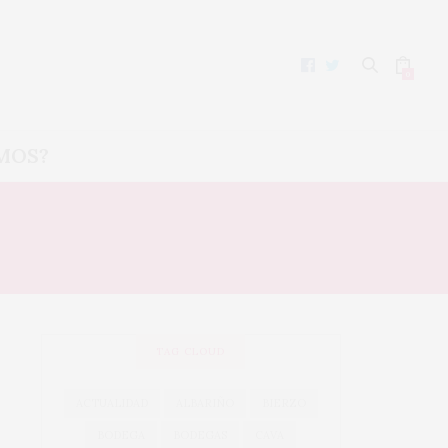
0
MOS?
TAG CLOUD
ACTUALIDAD
ALBARIÑO
BIERZO
BODEGA
BODEGAS
CAVA