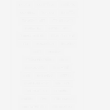
COCINA
COCINEROS
COSECHA
DOCA RIOJA
DO CAVA
DO RUEDA
EXPORTACIONES
EXPORTACIÓN
GARNACHA
GASTRONOMÍA
GONZÁLEZ BYASS
GRANDES VINOS
JEREZ
MANZANILLA
NAVARRA
OEMV
PRIORAT
RIBERA DEL DUERO
RIOJA
RIOJA ALAVESA
RIOJA WINE
ROSÉ
RÍAS BAIXAS
SHERRY
SPARKLING WINE
SUMILLER
TEMPRANILLO
VENDIMIA
VERDEJO
VINO
VINO BLANCO
VINO ESPUMOSO
VINO ROSADO