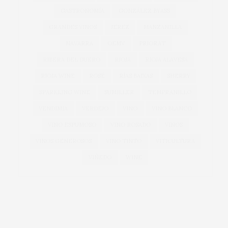
GASTRONOMÍA
GONZÁLEZ BYASS
GRANDES VINOS
JEREZ
MANZANILLA
NAVARRA
OEMV
PRIORAT
RIBERA DEL DUERO
RIOJA
RIOJA ALAVESA
RIOJA WINE
ROSÉ
RÍAS BAIXAS
SHERRY
SPARKLING WINE
SUMILLER
TEMPRANILLO
VENDIMIA
VERDEJO
VINO
VINO BLANCO
VINO ESPUMOSO
VINO ROSADO
VINOS
VINOS GENEROSOS
VINO TINTO
VITICULTURA
VIÑEDO
WINE