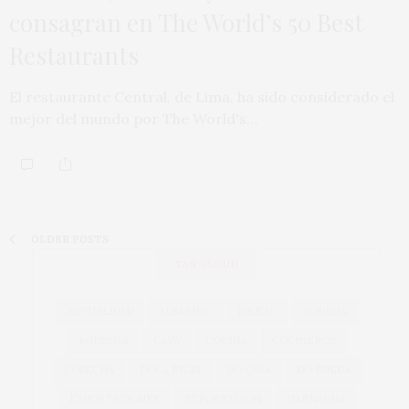
consagran en The World’s 50 Best
Restaurants
El restaurante Central, de Lima, ha sido considerado el
mejor del mundo por The World's…
OLDER POSTS
TAG CLOUD
ACTUALIDAD
ALBARIÑO
BIERZO
BODEGA
BODEGAS
CAVA
COCINA
COCINEROS
COSECHA
DOCA RIOJA
DO CAVA
DO RUEDA
EXPORTACIONES
EXPORTACIÓN
GARNACHA