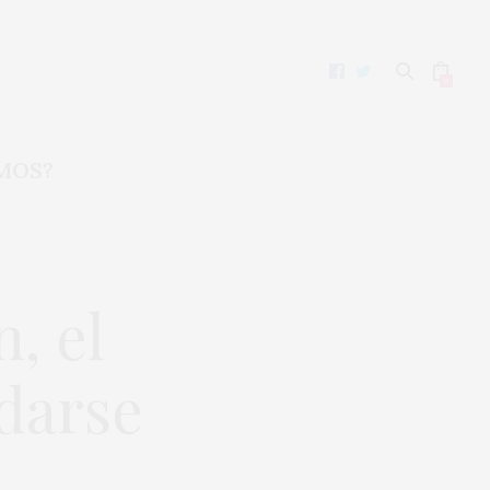
0
MOS?
, el
darse