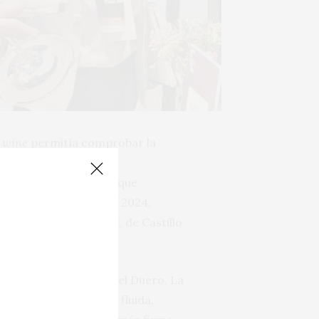
f wine
permitía comprobar la
s (grupo Yllera con el
inura y más carácter, que
uza Reserva 2018 y UV 2024,
bles. El Cerrado 2019, de Castillo
dejado de crecer.
erza de la DO Ribera del Duero. La
yor) una versión más fluida,