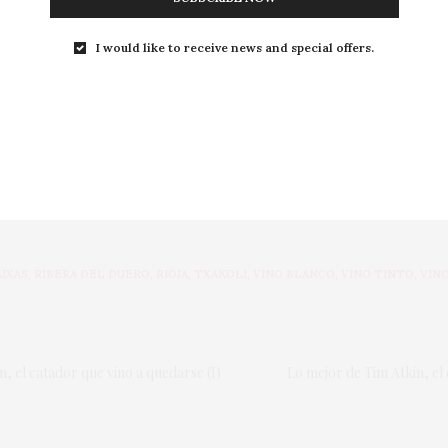
e esa tierra. Cara Norte 2022, de Bodegas Montebaco, resu
r que caracteriza a la orientación de esa ladera.
I would like to receive news and special offers.
evan su altura. Flor de Muga Blanco Reserva 2022 es más q
 elegir entre el poder de una viura, Capellanía 2020, y la su
tes 2022 y La Comtesse 2020. Puede que la enorme distinc
gidas a estas tres creaciones del grupo Murrieta. Y para qu
la tentación se llama Astobiza y su forma de templar el tie
AIXAS
,
RIBERA DEL DUERO
,
RIOJA
,
TXAKOLI
,
VINO BLANCO
,
VINO TINTO
,
VIN
, el catador que vino a quedarse (I)
Lo mejor de Tim Atkin, el 