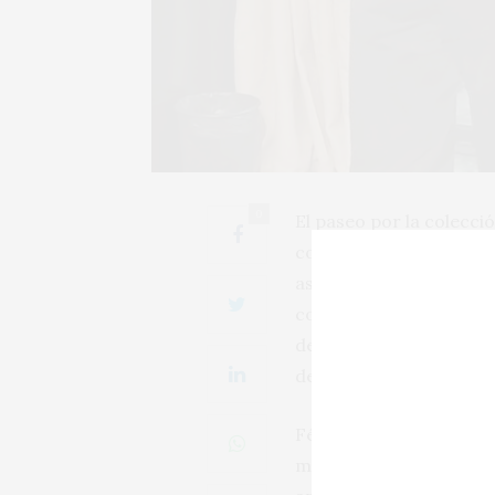
0
El paseo por la colecc
constante -y favorable-
asesoramiento de Jean C
confirmaba la madurez 
desvelaban que esa bode
de Cuzcurrita, con much
Félix Callejo 2022, de 
misma firma ofrece en P