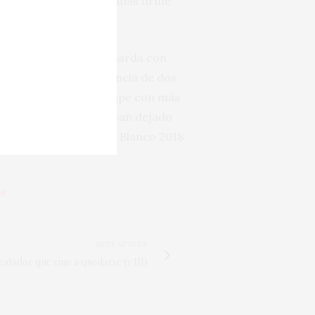
lta ahora más serio y más firme
ue nunca un vino de guarda con
til pero enérgica presencia de dos
ión de este último atrape con más
ienes todavía no se hayan dejado
mpo y de criar a Malkoa Blanco 2018
OS
NEXT ARTICLE
catador que vino a quedarse (y III)