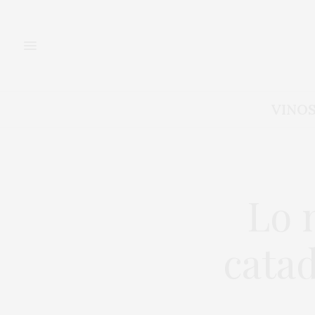
VINO
Lo 
cata