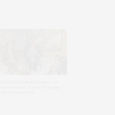
s leído 15.º) Dominio D’Echauz y el
io del Basajaun, el señor del bosque
uda a las viñas (y II)