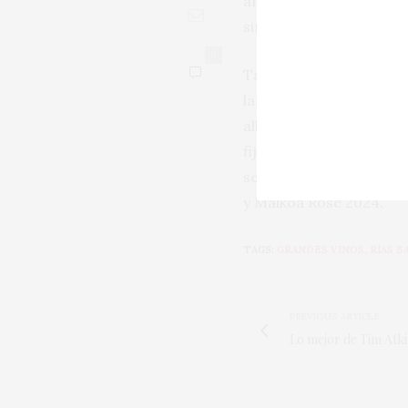
aromática y delicada d
sin abandonar el fresco
0
También los blancos el
largo recorrido. Difícil
albariños: Pazo Barran
fijeza las miradas diri
seducir por el
txakoli
, 
y Malkoa Rosé 2024.
TAGS:
GRANDES VINOS
,
RÍAS B
PREVIOUS ARTICLE
Lo mejor de Tim Atkin