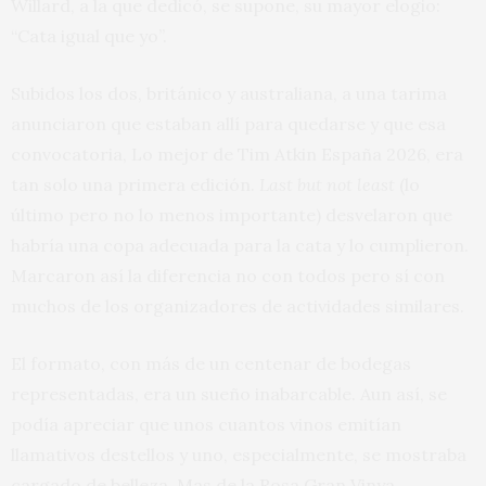
Willard, a la que dedicó, se supone, su mayor elogio:
“Cata igual que yo”.
Subidos los dos, británico y australiana, a una tarima
anunciaron que estaban allí para quedarse y que esa
convocatoria, Lo mejor de Tim Atkin España 2026, era
tan solo una primera edición.
Last but not least
(lo
último pero no lo menos importante) desvelaron que
habría una copa adecuada para la cata y lo cumplieron.
Marcaron así la diferencia no con todos pero sí con
muchos de los organizadores de actividades similares.
El formato, con más de un centenar de bodegas
representadas, era un sueño inabarcable. Aun así, se
podía apreciar que unos cuantos vinos emitían
llamativos destellos y uno, especialmente, se mostraba
cargado de belleza. Mas de la Rosa Gran Vinya