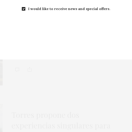
I would like to receive news and special offers.
Familia Torres: el exquisito
frescor de sus mejores vinos
Como final, una exhibición de añadas, de este y
de otro siglo, de sus vinos…
Torres propone dos
experiencias singulares para