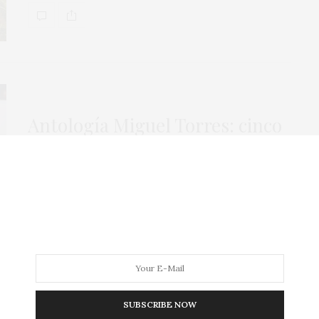
Antología Miguel Torres: cinco
invitaciones al reencuentro
IGNACIO PÉREZ LORENZ Han sido necesarios
150 años para llegar hasta aquí y para
conseguir,…
SUBSCRIBE NOW