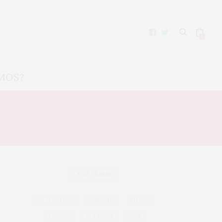
0
MOS?
TAG CLOUD
ACTUALIDAD
ALBARIÑO
BIERZO
BODEGA
BODEGAS
CAVA