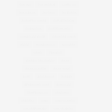
COCINA
COCINEROS
COSECHA
DOCA RIOJA
DO CAVA
DO RUEDA
EXPORTACIONES
EXPORTACIÓN
GARNACHA
GASTRONOMÍA
GONZÁLEZ BYASS
GRANDES VINOS
JEREZ
MANZANILLA
NAVARRA
OEMV
PRIORAT
RIBERA DEL DUERO
RIOJA
RIOJA ALAVESA
RIOJA WINE
ROSÉ
RÍAS BAIXAS
SHERRY
SPARKLING WINE
SUMILLER
TEMPRANILLO
VENDIMIA
VERDEJO
VINO
VINO BLANCO
VINO ESPUMOSO
VINO ROSADO