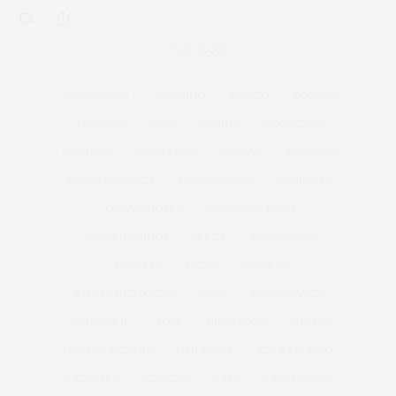
TAG CLOUD
ACTUALIDAD
ALBARIÑO
BIERZO
BODEGA
BODEGAS
CAVA
COCINA
COCINEROS
COSECHA
DOCA RIOJA
DO CAVA
DO RUEDA
EXPORTACIONES
EXPORTACIÓN
GARNACHA
GASTRONOMÍA
GONZÁLEZ BYASS
GRANDES VINOS
JEREZ
MANZANILLA
NAVARRA
OEMV
PRIORAT
RIBERA DEL DUERO
RIOJA
RIOJA ALAVESA
RIOJA WINE
ROSÉ
RÍAS BAIXAS
SHERRY
SPARKLING WINE
SUMILLER
TEMPRANILLO
VENDIMIA
VERDEJO
VINO
VINO BLANCO