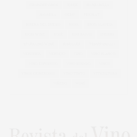
GRANDES VINOS
JEREZ
MANZANILLA
NAVARRA
OEMV
PRIORAT
RIBERA DEL DUERO
RIOJA
RIOJA ALAVESA
RIOJA WINE
ROSÉ
RÍAS BAIXAS
SHERRY
SPARKLING WINE
SUMILLER
TEMPRANILLO
VENDIMIA
VERDEJO
VINO
VINO BLANCO
VINO ESPUMOSO
VINO ROSADO
VINOS
VINOS GENEROSOS
VINO TINTO
VITICULTURA
VIÑEDO
WINE