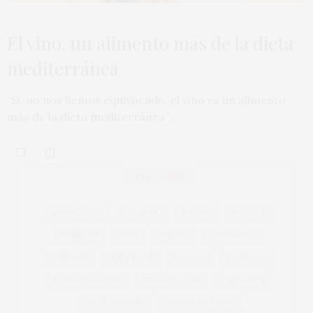
El vino, un alimento más de la dieta
mediterránea
“Si, no nos hemos equivocado, el vino es un alimento
más de la dieta mediterránea”,…
TAG CLOUD
ACTUALIDAD
ALBARIÑO
BIERZO
BODEGA
BODEGAS
CAVA
COCINA
COCINEROS
COSECHA
DOCA RIOJA
DO CAVA
DO RUEDA
EXPORTACIONES
EXPORTACIÓN
GARNACHA
GASTRONOMÍA
GONZÁLEZ BYASS