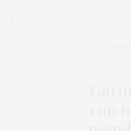
VINO
Garmó
con m
mundo