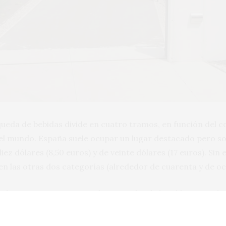
ueda de bebidas divide en cuatro tramos, en función del cos
el mundo. España suele ocupar un lugar destacado pero so
diez dólares (8,50 euros) y de veinte dólares (17 euros). Si
en las otras dos categorías (alrededor de cuarenta y de o
 único representante en la parte alta de la tabla es un ri
García y su familia. Un tinto de tempranillo como varied
meses en barrica francesa y tiene 94 puntos sobre cien. L