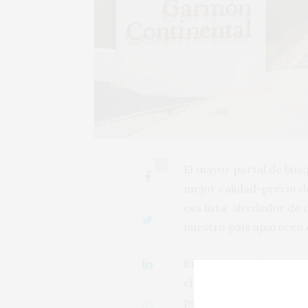
0
El mayor portal de búsq
mejor calidad-precio d
esa lista: alrededor de 
nuestro país aparecen 
En esta ocasión nuestro
elaborado por Mariano 
permanecido veintidós 