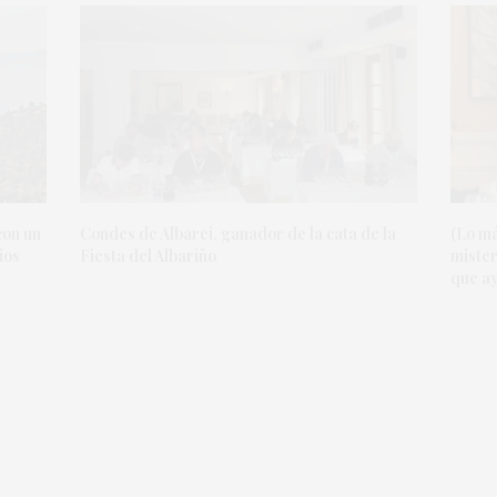
con un
Condes de Albarei, ganador de la cata de la
(Lo má
ios
Fiesta del Albariño
mister
que ay