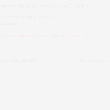
armón, Ribera del Duero, 2021, 94, $36, $71
s://www.wine-searcher.com
gas Mauro
CIO
,
NAVARRA
,
RIBERA DEL DUERO
,
RIOJA
,
VINO TINTO
,
VINOS
24: la difícil facilidad
Viña Arana Gran Reserva 