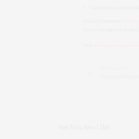
Garmón Continental G
Más información:
http
Foto: Instagram Bode
TAGS:
BODEGAS
,
CALIDAD-PRE
PREVIOUS ARTICLE
Can Sumoi Muntanya 20
You May Also Like