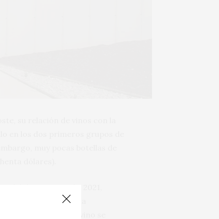
te, su relación de vinos con la
lo en los dos primeros grupos de
n embargo, muy pocas botellas de
chenta dólares).
bera del duero, Garmón 2021,
ad predominante que ha
a puntuación de cada vino se