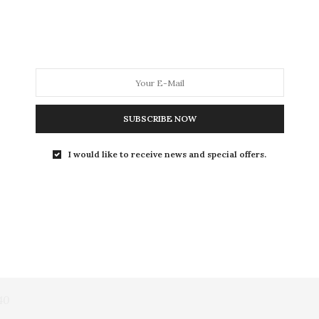
a media de las concedidas por los críticos más influyentes.
 Value Wines
re
Min Price
Max Price
10
SUBSCRIBE NOW
, Navarra, 2024, 91, $7, $16
I would like to receive news and special offers.
20
, Navarra, 2021,
93, $14, $33
mondo Finca La Montesa, Rioja DOC, 2018, 92,
$16, $34
DOC, 2021, 92, $20, $33
mondo Finca La Montesa, Rioja DOC, 2021, 92, $16, $32
40