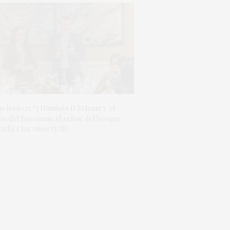
s leído 15.º) Dominio D’Echauz y el
io del Basajaun, el señor del bosque
uda a las viñas (y II)