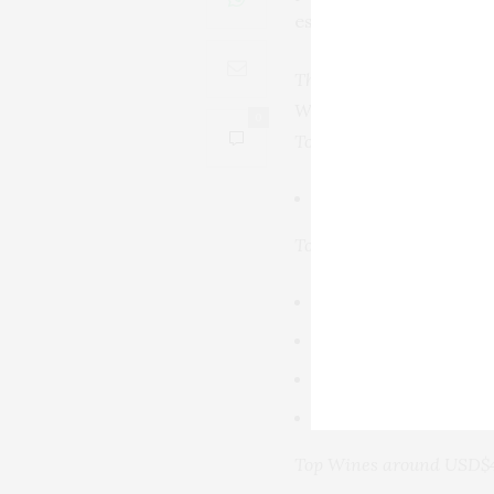
establece a partir de l
The World’s Top 10 Best
Wine Name
Vintage
Sco
0
Top Wines around USD$
Viña Zorzal Garnacha
Top Wines around USD$
Viña Zorzal Malayeto
Bodegas Palacios Re
Villota Tinto, Rioja 
Bodegas Palacios Re
Top Wines around USD$