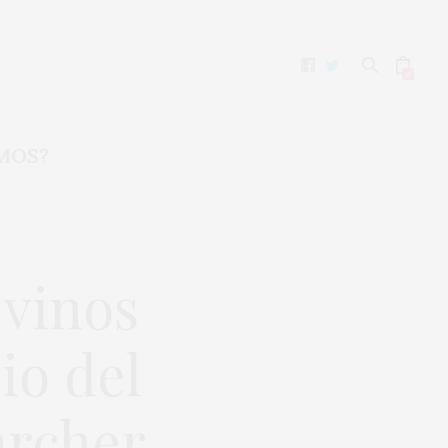
0
MOS?
 vinos
io del
archer