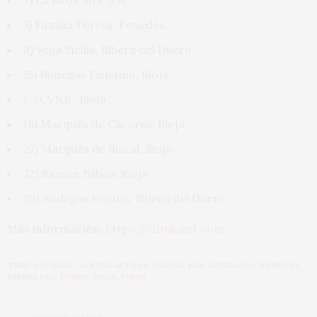
3) La Rioja Alta, S.A.
5) Familia Torres, Penedès
9) Vega Sicilia, Ribera del Duero
15) Bodegas Faustino, Rioja
17) CVNE , Rioja
18) Marqués de Cáceres, Rioja
27) Marqués de Riscal, Rioja
32) Ramón Bilbao, Rioja
39) Bodegas Protos, Ribera del Duero
Más información:
https://drinksint.com
TAGS:
BODEGAS
,
LA RIOJA ALTA SA
,
MARCAS MÁS ADMIRADAS
,
PENEDÉS
,
RIBERA DEL DUERO
,
RIOJA
,
VINOS