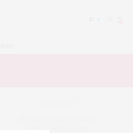
0
MOS?
2022
TAG CLOUD
ACTUALIDAD
ALBARIÑO
BIERZO
BODEGA
BODEGAS
CAVA