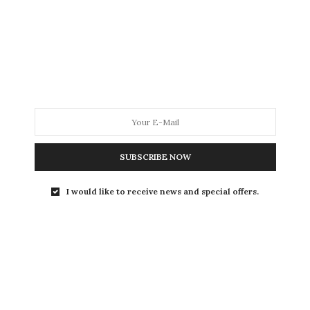
IGNACIO PÉREZ LORENZ Hubo un tiempo en
que el invierno no parecía primavera. Y la…
SUBSCRIBE NOW
I would like to receive news and special offers.