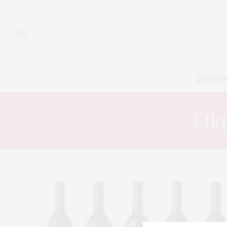
VINO
Eti