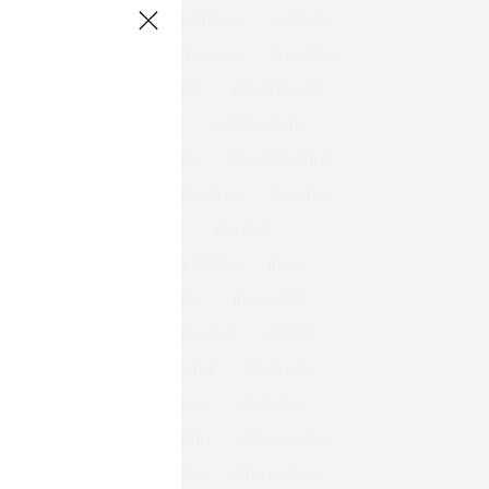
COCINA
COCINEROS
COSECHA
DOCA RIOJA
DO CAVA
DO RUEDA
EXPORTACIONES
EXPORTACIÓN
GARNACHA
GASTRONOMÍA
GONZÁLEZ BYASS
GRANDES VINOS
JEREZ
MANZANILLA
NAVARRA
OEMV
PRIORAT
RIBERA DEL DUERO
RIOJA
RIOJA ALAVESA
RIOJA WINE
ROSÉ
RÍAS BAIXAS
SHERRY
SPARKLING WINE
SUMILLER
TEMPRANILLO
VENDIMIA
VERDEJO
VINO
VINO BLANCO
VINO ESPUMOSO
VINO ROSADO