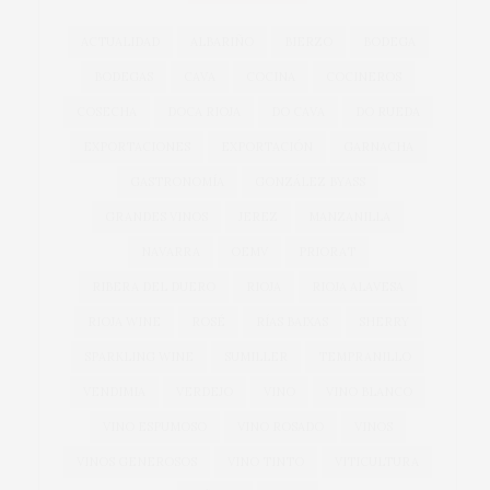
ACTUALIDAD
ALBARIÑO
BIERZO
BODEGA
BODEGAS
CAVA
COCINA
COCINEROS
COSECHA
DOCA RIOJA
DO CAVA
DO RUEDA
EXPORTACIONES
EXPORTACIÓN
GARNACHA
GASTRONOMÍA
GONZÁLEZ BYASS
GRANDES VINOS
JEREZ
MANZANILLA
NAVARRA
OEMV
PRIORAT
RIBERA DEL DUERO
RIOJA
RIOJA ALAVESA
RIOJA WINE
ROSÉ
RÍAS BAIXAS
SHERRY
SPARKLING WINE
SUMILLER
TEMPRANILLO
VENDIMIA
VERDEJO
VINO
VINO BLANCO
VINO ESPUMOSO
VINO ROSADO
VINOS
VINOS GENEROSOS
VINO TINTO
VITICULTURA