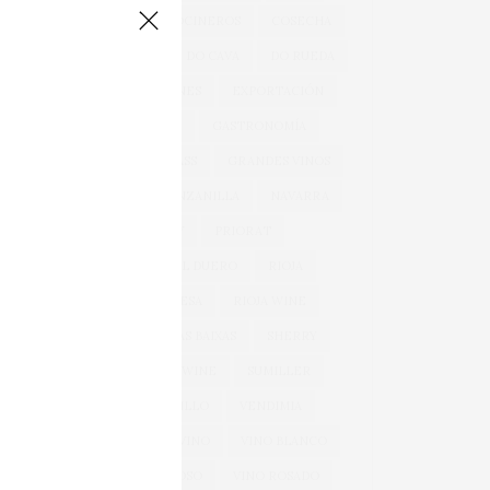
COCINA
COCINEROS
COSECHA
DOCA RIOJA
DO CAVA
DO RUEDA
EXPORTACIONES
EXPORTACIÓN
GARNACHA
GASTRONOMÍA
GONZÁLEZ BYASS
GRANDES VINOS
JEREZ
MANZANILLA
NAVARRA
OEMV
PRIORAT
RIBERA DEL DUERO
RIOJA
RIOJA ALAVESA
RIOJA WINE
ROSÉ
RÍAS BAIXAS
SHERRY
SPARKLING WINE
SUMILLER
TEMPRANILLO
VENDIMIA
VERDEJO
VINO
VINO BLANCO
VINO ESPUMOSO
VINO ROSADO