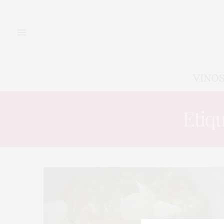
VINO
Etiq