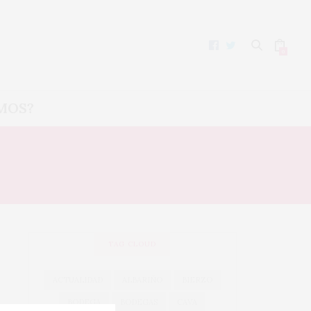
0
MOS?
NTES
TAG CLOUD
ACTUALIDAD
ALBARIÑO
BIERZO
BODEGA
BODEGAS
CAVA