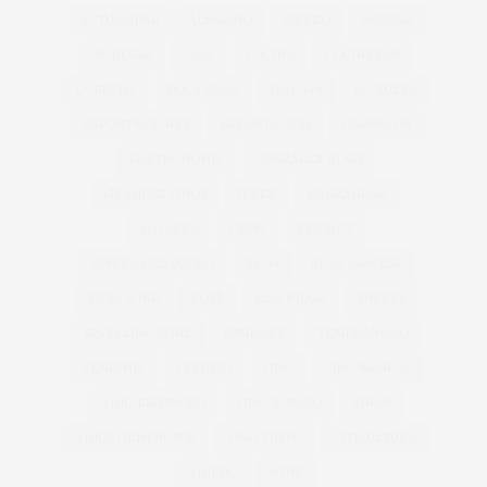
ACTUALIDAD
ALBARIÑO
BIERZO
BODEGA
BODEGAS
CAVA
COCINA
COCINEROS
COSECHA
DOCA RIOJA
DO CAVA
DO RUEDA
EXPORTACIONES
EXPORTACIÓN
GARNACHA
GASTRONOMÍA
GONZÁLEZ BYASS
GRANDES VINOS
JEREZ
MANZANILLA
NAVARRA
OEMV
PRIORAT
RIBERA DEL DUERO
RIOJA
RIOJA ALAVESA
RIOJA WINE
ROSÉ
RÍAS BAIXAS
SHERRY
SPARKLING WINE
SUMILLER
TEMPRANILLO
VENDIMIA
VERDEJO
VINO
VINO BLANCO
VINO ESPUMOSO
VINO ROSADO
VINOS
VINOS GENEROSOS
VINO TINTO
VITICULTURA
VIÑEDO
WINE