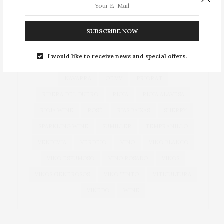
COSECHA
DOCA RIOJA
DO CAVA
DO RUEDA
EXPORTACIONES
EXPORTACIÓN
GARNACHA
SUBSCRIBE NOW
GASTRONOMÍA
GONZÁLEZ BYASS
I would like to receive news and special offers.
GRANDES VINOS
JEREZ
MANZANILLA
NAVARRA
OEMV
PRIORAT
RIBERA DEL DUERO
RIOJA
RIOJA ALAVESA
RIOJA WINE
ROSÉ
RÍAS BAIXAS
SHERRY
SPARKLING WINE
SUMILLER
TEMPRANILLO
VENDIMIA
VERDEJO
VINO
VINO BLANCO
VINO ESPUMOSO
VINO ROSADO
VINOS
VINOS GENEROSOS
VINO TINTO
VITICULTURA
VIÑEDO
WINE