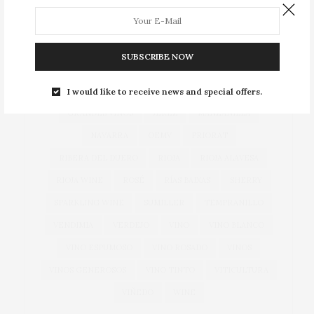
ACTUALIDAD
ALBARIÑO
BIERZO
BODEGA
BODEGAS
CAVA
COCINA
COCINEROS
COSECHA
DOCA RIOJA
DO CAVA
DO RUEDA
SUBSCRIBE NOW
EXPORTACIONES
EXPORTACIÓN
GARNACHA
GASTRONOMÍA
GONZÁLEZ BYASS
I would like to receive news and special offers.
GRANDES VINOS
JEREZ
MANZANILLA
NAVARRA
OEMV
PRIORAT
RIBERA DEL DUERO
RIOJA
RIOJA ALAVESA
RIOJA WINE
ROSÉ
RÍAS BAIXAS
SHERRY
SPARKLING WINE
SUMILLER
TEMPRANILLO
VENDIMIA
VERDEJO
VINO
VINO BLANCO
VINO ESPUMOSO
VINO ROSADO
VINOS
VINOS GENEROSOS
VINO TINTO
VITICULTURA
VIÑEDO
WINE