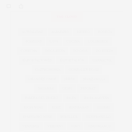
TAG CLOUD
ACTUALIDAD
ALBARIÑO
BIERZO
BODEGA
BODEGAS
CAVA
COCINA
COCINEROS
COSECHA
DOCA RIOJA
DO CAVA
DO RUEDA
EXPORTACIONES
EXPORTACIÓN
GARNACHA
GASTRONOMÍA
GONZÁLEZ BYASS
GRANDES VINOS
JEREZ
MANZANILLA
NAVARRA
OEMV
PRIORAT
RIBERA DEL DUERO
RIOJA
RIOJA ALAVESA
RIOJA WINE
ROSÉ
RÍAS BAIXAS
SHERRY
SPARKLING WINE
SUMILLER
TEMPRANILLO
VENDIMIA
VERDEJO
VINO
VINO BLANCO