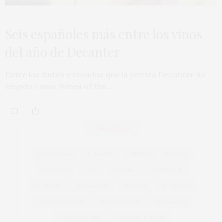
Seis españoles más entre los vinos
del año de Decanter
Entre los tintos y rosados que la revista Decanter ha
elegido como Wines of the…
TAG CLOUD
ACTUALIDAD
ALBARIÑO
BIERZO
BODEGA
BODEGAS
CAVA
COCINA
COCINEROS
COSECHA
DOCA RIOJA
DO CAVA
DO RUEDA
EXPORTACIONES
EXPORTACIÓN
GARNACHA
GASTRONOMÍA
GONZÁLEZ BYASS