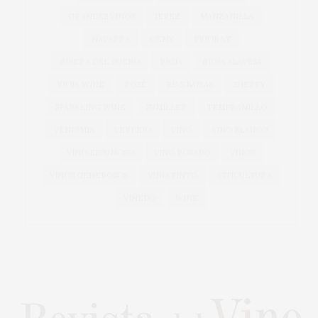
GRANDES VINOS
JEREZ
MANZANILLA
NAVARRA
OEMV
PRIORAT
RIBERA DEL DUERO
RIOJA
RIOJA ALAVESA
RIOJA WINE
ROSÉ
RÍAS BAIXAS
SHERRY
SPARKLING WINE
SUMILLER
TEMPRANILLO
VENDIMIA
VERDEJO
VINO
VINO BLANCO
VINO ESPUMOSO
VINO ROSADO
VINOS
VINOS GENEROSOS
VINO TINTO
VITICULTURA
VIÑEDO
WINE