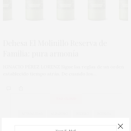
Dehesa El Molinillo Reserva de
Familia: pura armonía
IGNACIO PÉREZ LORENZ Sigue las reglas de un orden
establecido tiempo atrás. De cuando los…
TAG CLOUD
ACTUALIDAD
ALBARIÑO
BIERZO
BODEGA
BODEGAS
CAVA
COCINA
COCINEROS