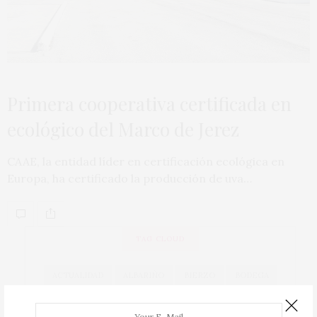
Primera cooperativa certificada en
ecológico del Marco de Jerez
CAAE, la entidad líder en certificación ecológica en
Europa, ha certificado la producción de uva…
TAG CLOUD
ACTUALIDAD
ALBARIÑO
BIERZO
BODEGA
BODEGAS
CAVA
COCINA
COCINEROS