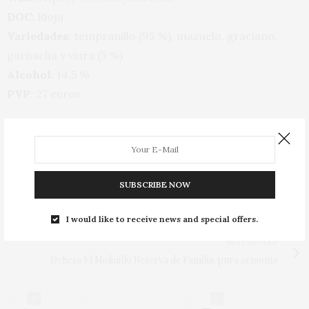
DOC
: Rioja
Variedades
: tempranillo (95 %), mazuelo, graciano,
garnacha y viura (5 %)
Alcohol
: 14,5 %
PVP
: 27 euros
TAGS:
LA RIOJA A
,
RIOJA ALAVESS
,
TEMPRANILLO
,
TORRE DE OÑA
,
VINO
TINTO
,
VINOS
PREVIOUS ARTICLE
SUBSCRIBE NOW
World's Best Sommeliers' Selection incluye doce vinos
españoles
I would like to receive news and special offers.
NEXT ARTICLE
Dehesa El Molinillo Reserva de Familia: pura armonía
0
0