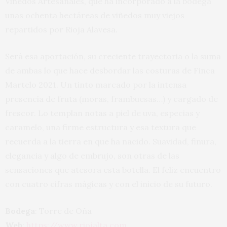
Viñedos Artesanales, que ha incorporado a la bodega
unas ochenta hectáreas de viñedos muy viejos
repartidos por Rioja Alavesa.
Será esa aportación, su creciente trayectoria o la suma
de ambas lo que hace desbordar las costuras de Finca
Martelo 2021. Un tinto marcado por la intensa
presencia de fruta (moras, frambuesas…) y cargado de
frescor. Lo templan notas a piel de uva, especias y
caramelo, una firme estructura y esa textura que
recuerda a la tierra en que ha nacido. Suavidad, finura,
elegancia y algo de embrujo, son otras de las
sensaciones que atesora esta botella. El feliz encuentro
con cuatro cifras mágicas y con el inicio de su futuro.
Bodega
: Torre de Oña
Web
:
https://www.riojalta.com