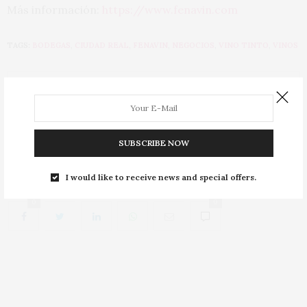
Más información:
https://www.fenavin.com
TAGS:
BODEGAS
,
CIUDAD REAL
,
FENAVIN
,
NEGOCIOS
,
VINO TINTO
,
VINOS
PREVIOUS ARTICLE
Rioja empieza el mes con nuevos cargos
NEXT ARTICLE
SUBSCRIBE NOW
Los doce premiados por los lectores de la Guía Vinos
Gourmets
I would like to receive news and special offers.
0
0