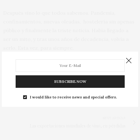
Después vino lo que todos sabemos. Pandemia,
confinamientos, nuevas oleadas, hostelería sin apenas
público y finalmente la triste noticia. Había llegado a
ser un mito, y tras unos años de decadencia, volvía a
serlo. Esta vez, para siempre.
Foto: Pablo Monteagudo (Flickr)
TAGS:
COCINA
,
COCINERO
,
CUSTODIO LÓPEZ ZAMARRA
,
GASTRONOMÍA
,
RESTAURANTE
,
SUMILLER
,
ZALACAÍN
SUBSCRIBE NOW
PREVIOUS ARTICLE
I would like to receive news and special offers.
Se reduce el comercio mundial de vino
NEXT ARTICLE
Las exportaciones mundiales de vino, en pérdidas