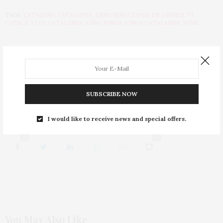
TAGS:
CATALUÑA
,
CATALUNYA
,
DENOMINACIONES DE ORIGEN
,
VI
CATALÀ
,
VI DE CATALUNYA
,
VINO
,
VINOS
,
VINOS CATALANES
,
WINE
PREVIOUS ARTICLE
Aumenta el alcohol y desciende la acidez en la uva de Rioja
NEXT ARTICLE
SUBSCRIBE NOW
Denuncian “posiciones de dominio intolerables” en el precio
de la uva
I would like to receive news and special offers.
0
0
You May Also Like