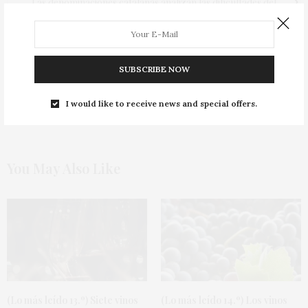
Las denominaciones catalanas analizan las dificultades del
sector
0
0
SUBSCRIBE NOW
I would like to receive news and special offers.
You May Also Like
(Lo más leído 13.º) Siete vinos
(Lo más leído 14.º) Los vinos