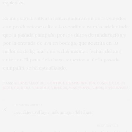
explosiva.
Es muy significativa la lenta maduración de los viñedos
con producciones altas. La vendimia va más adelantada
que la pasada campaña por los datos de maduración y
por la entrada de uva en bodega, que se sitúa en 10
millones de kg más que en las mismas fechas del año
anterior. El peso de la baya, superior al de la pasada
campaña, se ha estabilizado.
TAGS:
ACIDEZ
,
ALCOHOL
,
CONTROL DE MADURACIÓN
,
COSECHA
,
DOCA
RIOJA
,
PH
,
RIOJA
,
VENDIMIA
,
VIÑEDOS
,
VINO TINTO
,
VINOS
,
VITICULTURA
PREVIOUS ARTICLE
Descubierto el lagar más antiguo del Líbano
NEXT ARTICLE