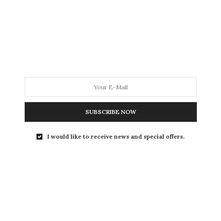
Una ginebra, Marsh, con mosto de palomino
fino como ingrediente singular, un brandy
Solera Reserva procedente de las…
SUBSCRIBE NOW
I would like to receive news and special offers.