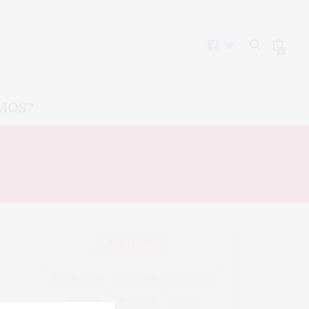
0
MOS?
TAG CLOUD
ACTUALIDAD
ALBARIÑO
BIERZO
BODEGA
BODEGAS
CAVA