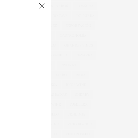
COCINA
COCINEROS
COSECHA
DOCA RIOJA
DO CAVA
DO RUEDA
EXPORTACIONES
EXPORTACIÓN
GARNACHA
GASTRONOMÍA
GONZÁLEZ BYASS
GRANDES VINOS
JEREZ
MANZANILLA
NAVARRA
OEMV
PRIORAT
RIBERA DEL DUERO
RIOJA
RIOJA ALAVESA
RIOJA WINE
ROSÉ
RÍAS BAIXAS
SHERRY
SPARKLING WINE
SUMILLER
TEMPRANILLO
VENDIMIA
VERDEJO
VINO
VINO BLANCO
VINO ESPUMOSO
VINO ROSADO