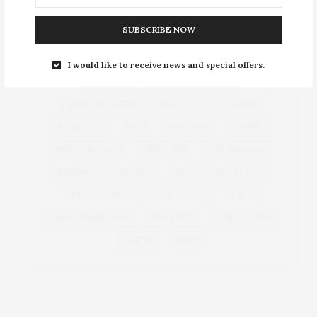
EXPORTACIONES
EXPORTACIÓN
GARNACHA
SUBSCRIBE NOW
GASTRONOMÍA
GONZÁLEZ BYASS
GRANDES VINOS
JEREZ
MANZANILLA
I would like to receive news and special offers.
NAVARRA
OEMV
PRIORAT
RIBERA DEL DUERO
RIOJA
RIOJA ALAVESA
RIOJA WINE
ROSÉ
RÍAS BAIXAS
SHERRY
SPARKLING WINE
SUMILLER
TEMPRANILLO
VENDIMIA
VERDEJO
VINO
VINO BLANCO
VINO ESPUMOSO
VINO ROSADO
VINOS
VINOS GENEROSOS
VINO TINTO
VITICULTURA
VIÑEDO
WINE