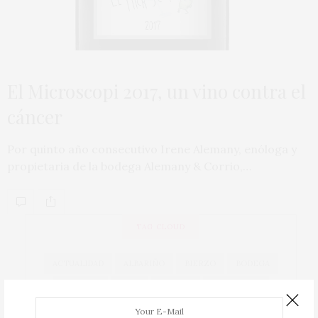
El Microscopi 2017, un vino contra el
cáncer
Por quinto año consecutivo Irene Alemany, enóloga y
propietaria de la bodega Alemany & Corrio,…
TAG CLOUD
ACTUALIDAD
ALBARIÑO
BIERZO
BODEGA
BODEGAS
CAVA
COCINA
COCINEROS
COSECHA
DOCA RIOJA
DO CAVA
DO RUEDA