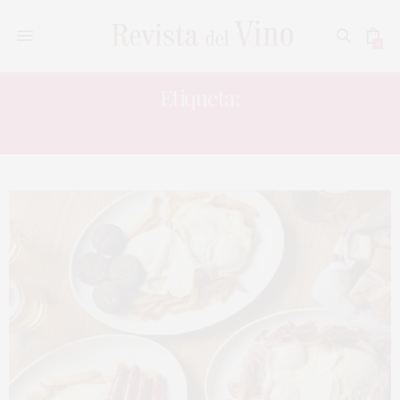
0
Etiqueta:
MESONERO