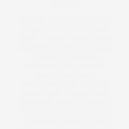
TAG CLOUD
ACTUALIDAD
ALBARIÑO
BIERZO
BODEGA
BODEGAS
CAVA
COCINA
COCINEROS
COSECHA
DOCA RIOJA
DO CAVA
DO RUEDA
EXPORTACIONES
EXPORTACIÓN
GARNACHA
GASTRONOMÍA
GONZÁLEZ BYASS
GRANDES VINOS
JEREZ
MANZANILLA
NAVARRA
OEMV
PRIORAT
RIBERA DEL DUERO
RIOJA
RIOJA ALAVESA
RIOJA WINE
ROSÉ
RÍAS BAIXAS
SHERRY
SPARKLING WINE
SUMILLER
TEMPRANILLO
VENDIMIA
VERDEJO
VINO
VINO BLANCO
VINO ESPUMOSO
VINO ROSADO
VINOS