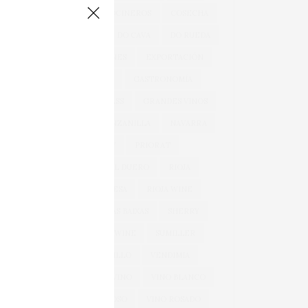
COCINA
COCINEROS
COSECHA
DOCA RIOJA
DO CAVA
DO RUEDA
EXPORTACIONES
EXPORTACIÓN
GARNACHA
GASTRONOMÍA
GONZÁLEZ BYASS
GRANDES VINOS
JEREZ
MANZANILLA
NAVARRA
OEMV
PRIORAT
RIBERA DEL DUERO
RIOJA
RIOJA ALAVESA
RIOJA WINE
ROSÉ
RÍAS BAIXAS
SHERRY
SPARKLING WINE
SUMILLER
TEMPRANILLO
VENDIMIA
VERDEJO
VINO
VINO BLANCO
VINO ESPUMOSO
VINO ROSADO