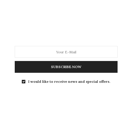
La vendimia 2020 en el hemisferio norte se ha
iniciado en Bodegas Viñátigo, situada en…
SUBSCRIBE NOW
I would like to receive news and special offers.