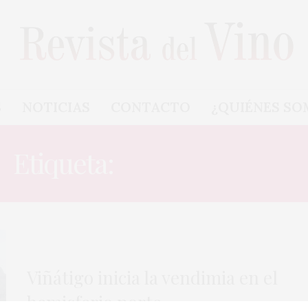
S
NOTICIAS
CONTACTO
¿QUIÉNES SO
Etiqueta:
MARMAJUELO
Viñátigo inicia la vendimia en el
hemisferio norte