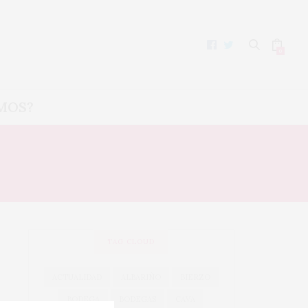
0
MOS?
TAG CLOUD
ACTUALIDAD
ALBARIÑO
BIERZO
BODEGA
BODEGAS
CAVA