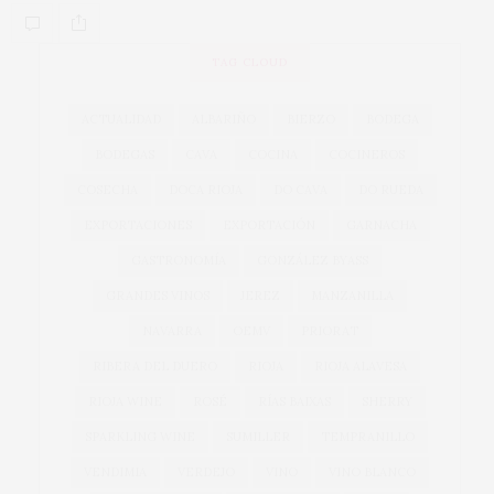
TAG CLOUD
ACTUALIDAD
ALBARIÑO
BIERZO
BODEGA
BODEGAS
CAVA
COCINA
COCINEROS
COSECHA
DOCA RIOJA
DO CAVA
DO RUEDA
EXPORTACIONES
EXPORTACIÓN
GARNACHA
GASTRONOMÍA
GONZÁLEZ BYASS
GRANDES VINOS
JEREZ
MANZANILLA
NAVARRA
OEMV
PRIORAT
RIBERA DEL DUERO
RIOJA
RIOJA ALAVESA
RIOJA WINE
ROSÉ
RÍAS BAIXAS
SHERRY
SPARKLING WINE
SUMILLER
TEMPRANILLO
VENDIMIA
VERDEJO
VINO
VINO BLANCO