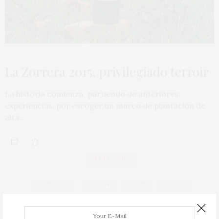
La Zorrera 2015, privilegiado terroir
La historia comienza, partiendo de anteriores
experiencias, por escoger un marco de plantación de
alta…
TAG CLOUD
ACTUALIDAD
ALBARIÑO
BIERZO
BODEGA
BODEGAS
CAVA
COCINA
COCINEROS
COSECHA
DOCA RIOJA
DO CAVA
DO RUEDA