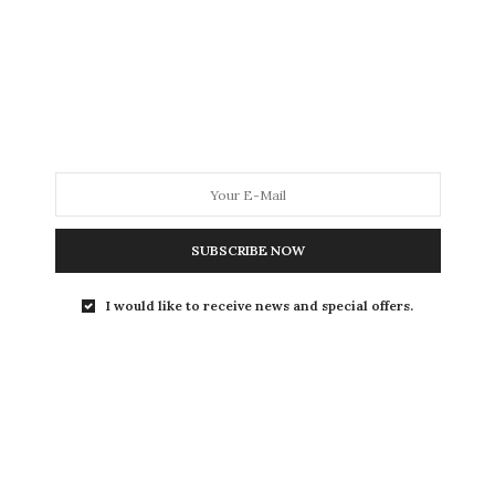
Festival
José Luis Perales actuará en el Tío Pepe Festival
durante su gira de despedida de…
SUBSCRIBE NOW
I would like to receive news and special offers.