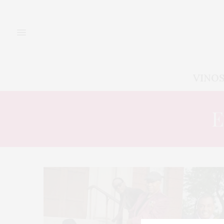
VINO
E