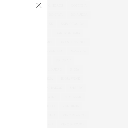
COCINA
COCINEROS
COSECHA
DOCA RIOJA
DO CAVA
DO RUEDA
EXPORTACIONES
EXPORTACIÓN
GARNACHA
GASTRONOMÍA
GONZÁLEZ BYASS
GRANDES VINOS
JEREZ
MANZANILLA
NAVARRA
OEMV
PRIORAT
RIBERA DEL DUERO
RIOJA
RIOJA ALAVESA
RIOJA WINE
ROSÉ
RÍAS BAIXAS
SHERRY
SPARKLING WINE
SUMILLER
TEMPRANILLO
VENDIMIA
VERDEJO
VINO
VINO BLANCO
VINO ESPUMOSO
VINO ROSADO