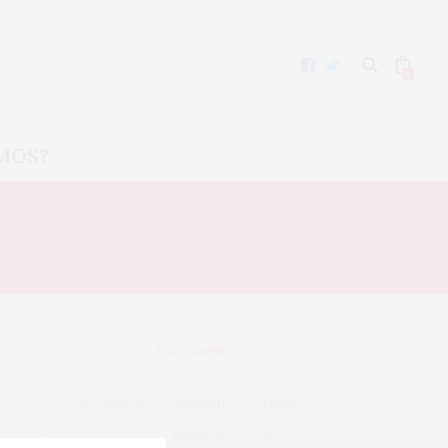
0
MOS?
NG
TAG CLOUD
ACTUALIDAD
ALBARIÑO
BIERZO
BODEGA
BODEGAS
CAVA