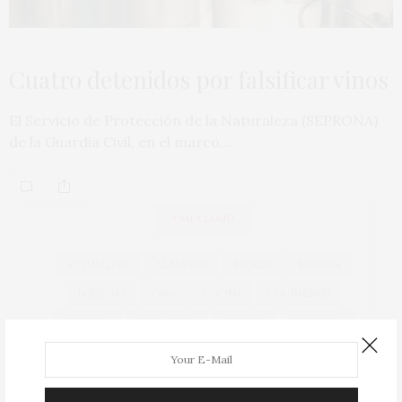
Cuatro detenidos por falsificar vinos
El Servicio de Protección de la Naturaleza (SEPRONA)
de la Guardia Civil, en el marco…
TAG CLOUD
ACTUALIDAD
ALBARIÑO
BIERZO
BODEGA
BODEGAS
CAVA
COCINA
COCINEROS
COSECHA
DOCA RIOJA
DO CAVA
DO RUEDA
EXPORTACIONES
EXPORTACIÓN
GARNACHA
GASTRONOMÍA
GONZÁLEZ BYASS