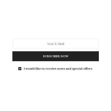
Si el titular fuera una pregunta muchos
contestaría que en el campo. Otros, que en…
SUBSCRIBE NOW
I would like to receive news and special offers.