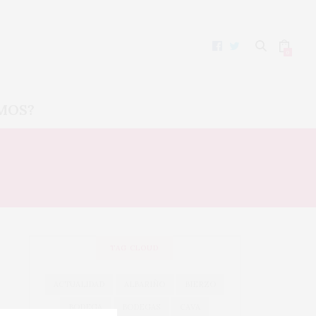
0
MOS?
TAG CLOUD
ACTUALIDAD
ALBARIÑO
BIERZO
BODEGA
BODEGAS
CAVA