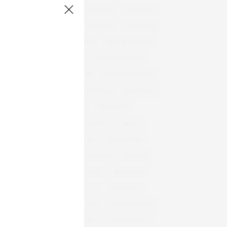
COCINA
COCINEROS
COSECHA
DOCA RIOJA
DO CAVA
DO RUEDA
EXPORTACIONES
EXPORTACIÓN
GARNACHA
GASTRONOMÍA
GONZÁLEZ BYASS
GRANDES VINOS
JEREZ
MANZANILLA
NAVARRA
OEMV
PRIORAT
RIBERA DEL DUERO
RIOJA
RIOJA ALAVESA
RIOJA WINE
ROSÉ
RÍAS BAIXAS
SHERRY
SPARKLING WINE
SUMILLER
TEMPRANILLO
VENDIMIA
VERDEJO
VINO
VINO BLANCO
VINO ESPUMOSO
VINO ROSADO