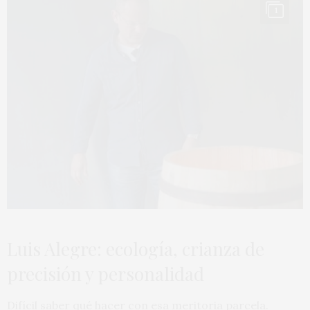
1
Luis Alegre: ecología, crianza de
precisión y personalidad
Difícil saber qué hacer con esa meritoria parcela.