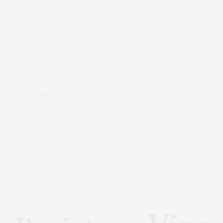
GASTRONOMÍA
GONZÁLEZ BYASS
GRANDES VINOS
JEREZ
MANZANILLA
NAVARRA
OEMV
PRIORAT
RIBERA DEL DUERO
RIOJA
RIOJA ALAVESA
RIOJA WINE
ROSÉ
RÍAS BAIXAS
SHERRY
SPARKLING WINE
SUMILLER
TEMPRANILLO
VENDIMIA
VERDEJO
VINO
VINO BLANCO
VINO ESPUMOSO
VINO ROSADO
VINOS
VINOS GENEROSOS
VINO TINTO
VITICULTURA
VIÑEDO
WINE