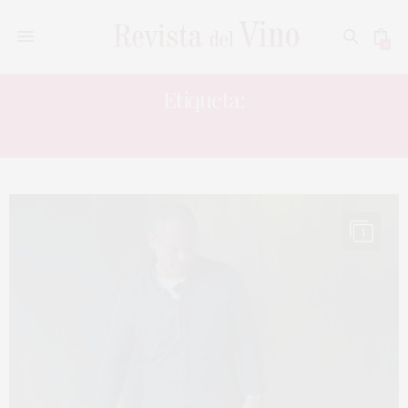
0
Etiqueta:
FINCA LA REÑANA
1