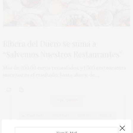
Ribera del Duero se suma a
“Salvemos Nuestros Restaurantes”
Más de 200.00 euros recaudados y 1.500 restaurantes
inscritos es el resultado, hasta ahora, de…
TAG CLOUD
ACTUALIDAD
ALBARIÑO
BIERZO
BODEGA
BODEGAS
CAVA
COCINA
COCINEROS