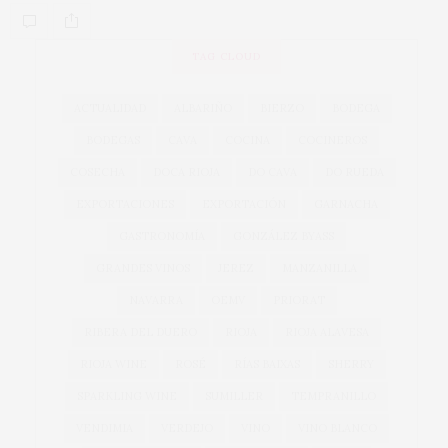
TAG CLOUD
ACTUALIDAD
ALBARIÑO
BIERZO
BODEGA
BODEGAS
CAVA
COCINA
COCINEROS
COSECHA
DOCA RIOJA
DO CAVA
DO RUEDA
EXPORTACIONES
EXPORTACIÓN
GARNACHA
GASTRONOMÍA
GONZÁLEZ BYASS
GRANDES VINOS
JEREZ
MANZANILLA
NAVARRA
OEMV
PRIORAT
RIBERA DEL DUERO
RIOJA
RIOJA ALAVESA
RIOJA WINE
ROSÉ
RÍAS BAIXAS
SHERRY
SPARKLING WINE
SUMILLER
TEMPRANILLO
VENDIMIA
VERDEJO
VINO
VINO BLANCO