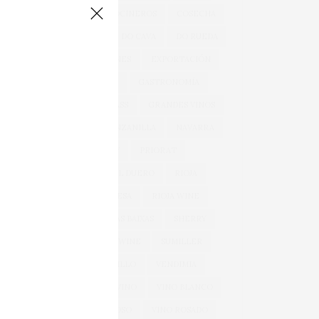
COCINA
COCINEROS
COSECHA
DOCA RIOJA
DO CAVA
DO RUEDA
EXPORTACIONES
EXPORTACIÓN
GARNACHA
GASTRONOMÍA
GONZÁLEZ BYASS
GRANDES VINOS
JEREZ
MANZANILLA
NAVARRA
OEMV
PRIORAT
RIBERA DEL DUERO
RIOJA
RIOJA ALAVESA
RIOJA WINE
ROSÉ
RÍAS BAIXAS
SHERRY
SPARKLING WINE
SUMILLER
TEMPRANILLO
VENDIMIA
VERDEJO
VINO
VINO BLANCO
VINO ESPUMOSO
VINO ROSADO