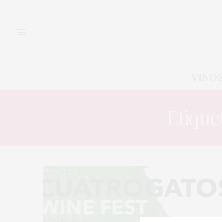
VINO
Etique