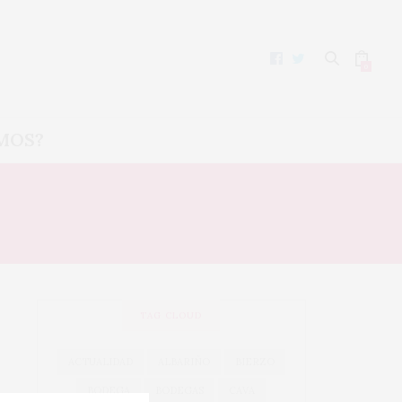
0
MOS?
 MARÍA
TAG CLOUD
ACTUALIDAD
ALBARIÑO
BIERZO
BODEGA
BODEGAS
CAVA