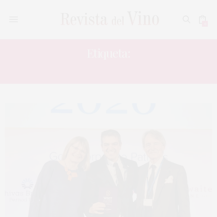
0
Etiqueta:
DIPWSET