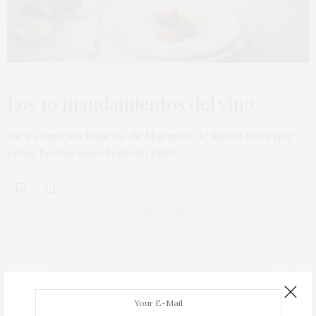
Los 10 mandamientos del vino
Diez consejos básicos de Marqués de Riscal para que
estas fiestas sean todo un éxito:…
TAG CLOUD
ACTUALIDAD
ALBARIÑO
BIERZO
BODEGA
BODEGAS
CAVA
COCINA
COCINEROS
COSECHA
DOCA RIOJA
DO CAVA
DO RUEDA