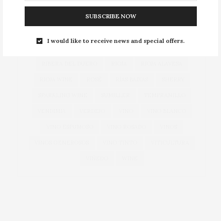
EXPORTACIONES
EXPORTACIÓN
GARNACHA
SUBSCRIBE NOW
GASTRONOMÍA
GONZÁLEZ BYASS
GRANDES VINOS
JEREZ
MANZANILLA
I would like to receive news and special offers.
NAVARRA
OEMV
PRIORAT
RIBERA DEL DUERO
RIOJA
RIOJA ALAVESA
RIOJA WINE
ROSÉ
RÍAS BAIXAS
SHERRY
SPARKLING WINE
SUMILLER
TEMPRANILLO
VENDIMIA
VERDEJO
VINO
VINO BLANCO
VINO ESPUMOSO
VINO ROSADO
VINOS
VINOS GENEROSOS
VINO TINTO
VITICULTURA
VIÑEDO
WINE