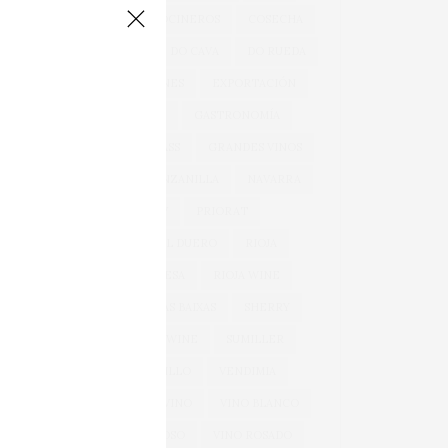
COCINA
COCINEROS
COSECHA
DOCA RIOJA
DO CAVA
DO RUEDA
EXPORTACIONES
EXPORTACIÓN
GARNACHA
GASTRONOMÍA
GONZÁLEZ BYASS
GRANDES VINOS
JEREZ
MANZANILLA
NAVARRA
OEMV
PRIORAT
RIBERA DEL DUERO
RIOJA
RIOJA ALAVESA
RIOJA WINE
ROSÉ
RÍAS BAIXAS
SHERRY
SPARKLING WINE
SUMILLER
TEMPRANILLO
VENDIMIA
VERDEJO
VINO
VINO BLANCO
VINO ESPUMOSO
VINO ROSADO