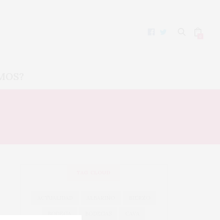
0
MOS?
ES
TAG CLOUD
ACTUALIDAD
ALBARIÑO
BIERZO
BODEGA
BODEGAS
CAVA