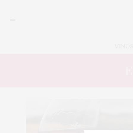
VINO
E