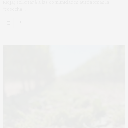
Rioja) solicitará a las comunidades autónomas la
“cosecha…