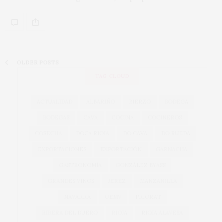
OLDER POSTS
TAG CLOUD
ACTUALIDAD
ALBARIÑO
BIERZO
BODEGA
BODEGAS
CAVA
COCINA
COCINEROS
COSECHA
DOCA RIOJA
DO CAVA
DO RUEDA
EXPORTACIONES
EXPORTACIÓN
GARNACHA
GASTRONOMÍA
GONZÁLEZ BYASS
GRANDES VINOS
JEREZ
MANZANILLA
NAVARRA
OEMV
PRIORAT
RIBERA DEL DUERO
RIOJA
RIOJA ALAVESA