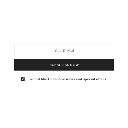
Combinaba funcionalidad y belleza
arquitectónica con el uso innovador del ladrillo
visto y las bóvedas…
SUBSCRIBE NOW
I would like to receive news and special offers.