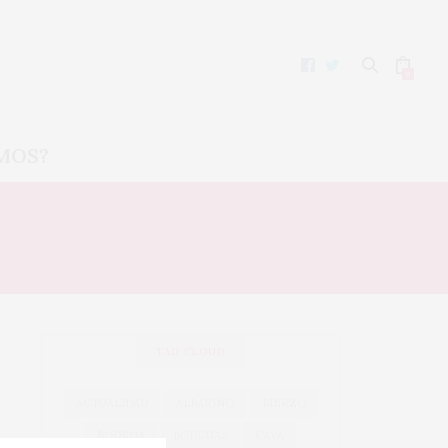
0
MOS?
AMÚRCIA
TAG CLOUD
ACTUALIDAD
ALBARIÑO
BIERZO
BODEGA
BODEGAS
CAVA