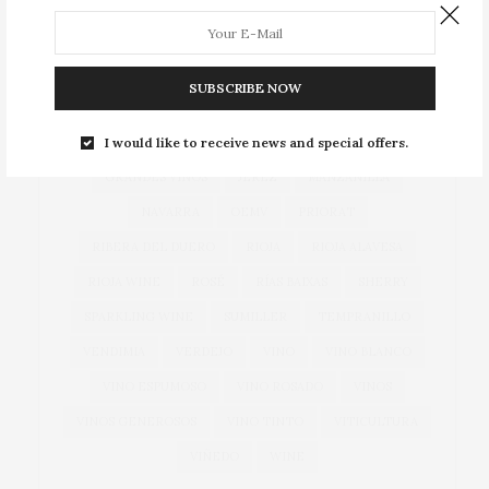
ACTUALIDAD
ALBARIÑO
BIERZO
BODEGA
BODEGAS
CAVA
COCINA
COCINEROS
COSECHA
DOCA RIOJA
DO CAVA
DO RUEDA
SUBSCRIBE NOW
EXPORTACIONES
EXPORTACIÓN
GARNACHA
GASTRONOMÍA
GONZÁLEZ BYASS
I would like to receive news and special offers.
GRANDES VINOS
JEREZ
MANZANILLA
NAVARRA
OEMV
PRIORAT
RIBERA DEL DUERO
RIOJA
RIOJA ALAVESA
RIOJA WINE
ROSÉ
RÍAS BAIXAS
SHERRY
SPARKLING WINE
SUMILLER
TEMPRANILLO
VENDIMIA
VERDEJO
VINO
VINO BLANCO
VINO ESPUMOSO
VINO ROSADO
VINOS
VINOS GENEROSOS
VINO TINTO
VITICULTURA
VIÑEDO
WINE