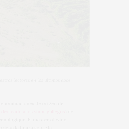
stros lectores en los últimos doce
s denominaciones de origen de
 dedicado a los vinos gallegos
) de
Oenologique. El master of wine
rizan la finura sobre la