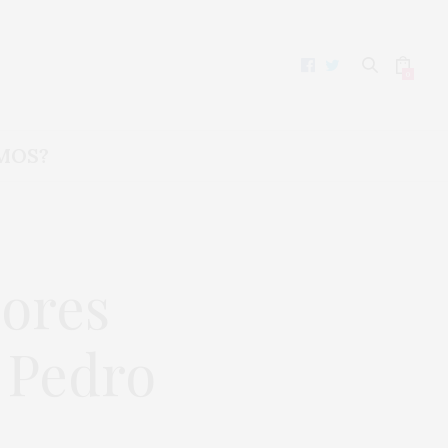
0
MOS?
jores
n Pedro