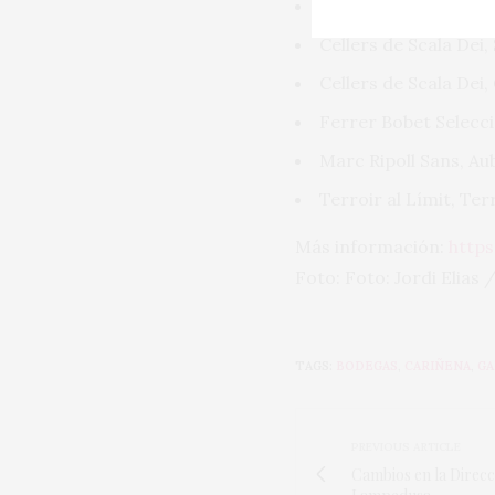
Vall Llach, Mas d’en
Cellers de Scala Dei,
Cellers de Scala Dei,
Ferrer Bobet
Selecci
Marc Ripoll Sans, Au
Terroir al Límit, Te
Más información:
https
Foto: Foto: Jordi Elias 
TAGS:
BODEGAS
,
CARIÑENA
,
GA
PREVIOUS ARTICLE
Cambios en la Direcc