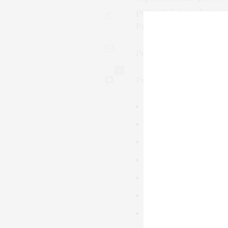
potencia” y que la mayo
Para elaborar
The Prior
Pedro Ballesteros Torres
0
Producer | Name | V
Álvaro Palacios, La B
Celler Mas Doix 1902
Familia Torres, Mas 
Sandra Doix Celler, 
Cellers de Scala Dei,
Clos Pachem, Planass
Terroir al Límit, Ar