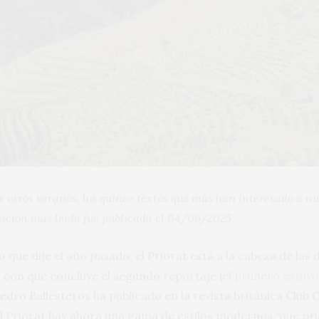
 otros veranos, los quince textos que más han interesado a nue
ación más leída fue publicada el 04/06/2025
o que dije el año pasado: el Priorat está a la cabeza de la
a con que concluye el segundo reportaje (
el primero estuvo
dro Ballesteros ha publicado en la revista británica Club 
l Priorat hay ahora una gama de estilos modernos “que prio