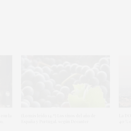
 con la
(Lo más leído 14.º) Los vinos del año de
La DO
o,
España y Portugal, según Decanter
40 % d