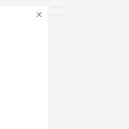
 cariñena (que aporta pulpa).
os son los trece más destacados.