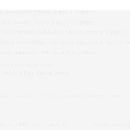
 Caçador Vi de Paratge 2022, Priorat
, Porrera, 96 puntos
 St Antoni
2021, Priorat, Scala Dei, 95 puntos
 Cartoixa 2020, Priorat
Scala Dei, 95 puntos
ó Especial Vinyes Velles
2020,
Priorat, Porrera, 95 puntos
bagues Vi de Paratge Velles Vinyes 2021, Priorat, N/A, 95 p
rra de Cuques 2023, Priorat, N/A, 95 puntos
://cluboenologique.com
/ Mas de la Rosa (Familia Torres)
RNACHA
,
GRANDES VINOS
,
PRIORAT
,
VINO BLANCO
,
VINO TINTO
,
VINOS
ión General de Rioja y el recuerdo de
Los cinco chacolís