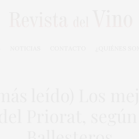
S
NOTICIAS
CONTACTO
¿QUIÉNES SO
más leído) Los me
del Priorat, segú
Ballesteros