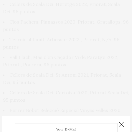
Cellers de Scala Dei, Heretge 2022, Priorat, Scala
Dei, 96 puntos
Clos Pachem, Planassos 2020, Priorat,
Gratallops, 96
puntos
Terroir al Límit, Arbossar 2022
, Priorat, N/A, 96
puntos
Vall Llach, Mas d’en Caçador Vi de Paratge 2022,
Priorat
, Porrera, 96 puntos
Cellers de Scala Dei, St Antoni
2021, Priorat, Scala
Dei, 95 puntos
Cellers de Scala Dei, Cartoixa 2020, Priorat
Scala Dei,
95 puntos
Ferrer Bobet
Selecció Especial Vinyes Velles
2020,
Priorat, Porrera, 95 puntos
Marc Ripoll Sans, Aubagues Vi de Paratge Velles