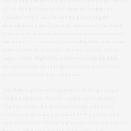
excepcional calidad en la Ribera del Duero ha permitido
a José Manuel Pérez Ovejas crear un Dominio de
Calogía Cuvée S 2021 de enorme peso y singular
delicadeza. El fruto de un viejo viñedo que tras exhibir
el frescor de su fruta y la finura de sus aromas (regaliz,
balsámicos) se crece ante la compleja influencia de las
notas a madera, tostados, tabaco y especias dulces
(anís y otras). Expresión constante de una dualidad
pocas veces encontrada que comienza por el abrazo
sincero entre potencia y elegancia.
Equilibrio o quizá contraposición con las que juegan
también madurez, frescor, estructura y redondez.
Añadido a todo ello, su reconfortante acidez y su
textura casi granulosa terminan de dibujar esta obra
para el recuerdo. Un vino que escalará merecidamente
hasta los primeros puestos de casi todas las