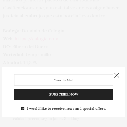
clasificaciones que, aun así, tal vez no consigan hacer
justicia al embrujo que esta botella lleva dentro.
Bodega
: Dominio de Calogía
Web
:
https://calogia.com
DO
: Ribera del Duero
Variedad
: tempranillo
Alcohol
: 14,5 %
PVP
: 175 euros
TAGS:
BODEGA
,
DOMINIO DE CALOGÍA CUVÉE S 2021
,
GRANDES VINOS
,
JOSÉ MANUEL PÉREZ OVEJAS
,
RIBERA DEL DUERO
,
VINO TINTO
,
VINOS
SUBSCRIBE NOW
PREVIOUS ARTICLE
I would like to receive news and special offers.
Nueve vinos españoles entre los cien con mejor relación
calidad-precio, según James Suckling