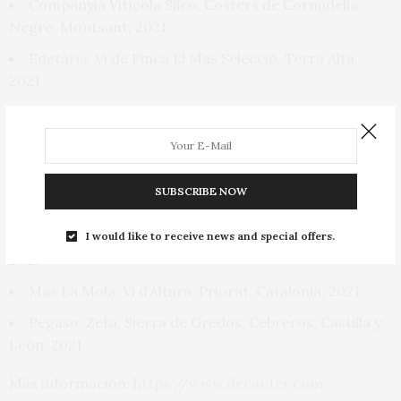
Companyia Vitícola Sileo, Costers de Cornudella
Negre, Montsant, 2021
Edetària, Vi de Finca El Mas Selecció, Terra Alta,
2021
Scala Dei, Cartoixa, Priorat, Catalonia, 2020
Vizcarra, Garnacha, Castilla y León, 2021
Acústic Celler, Auditori, Montsant, Catalonia, 2019
SUBSCRIBE NOW
Bodegas Morca, Tourán, Campo de Borja, 2021
deAlto, Planta Magica Viñas Viejas, Rioja Oriental,
I would like to receive news and special offers.
2021
Mas La Mola, Vi d’Altura, Priorat, Catalonia, 2021
Pegaso, Zeta, Sierra de Gredos, Cebreros, Castilla y
León, 2021
Más información:
https://www.decanter.com