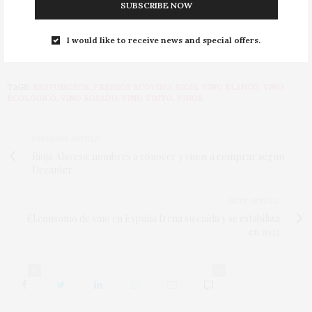
Llopart Microcosmos 2019 Llopart Espumosos
SUBSCRIBE NOW
Corpinnat
I would like to receive news and special offers.
Más información:
https://www.premiosecovino.com/
TAGS:
EESPUMOSOS
,
PREMIOS ECOVINO
,
RIOJA
,
VINO BLANCO
,
VINO
ECOLÓGICO
,
VINO ROSADO
,
VINO TINTO
,
VINOS
PREVIOUS ARTICLE
Rioja Alavesa: nombres a conocer y vinos a comprar según
Decanter
NEXT ARTICLE
El consumo de vino en España frena su caída y se estabiliza
en 2023
0
0