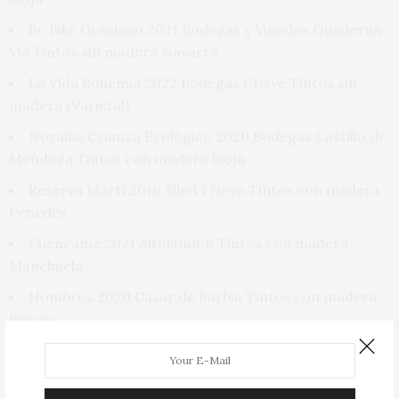
Be Bike Graciano 2021 Bodegas y Viñedos Quaderna
Via Tintos sin madera Navarra
La Vida Bohemia 2022 Bodegas Crisve Tintos sin
madera (Varietal)
Noralba Crianza Ecológico 2020 Bodegas Castillo de
Mendoza Tintos con madera Rioja
Reserva Martí 2016 Albet i Noya Tintos con madera
Penedès
Cuéncame 2021 Altolandon Tintos con madera
Manchuela
Hombros 2020 Casar de Burbia Tintos con madera
Bierzo
Maitena Tinto 2020 Bodegas Ochoa Tintos con
madera Navarra