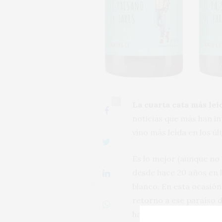
0
La cuarta cata más leí
noticias que más han in
vino más leída en los ú
Es lo mejor (aunque no
desde hace 20 años en 
blanco. En esta ocasión
retorno a ese paraíso d
han oído hablar.