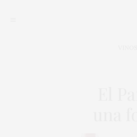
VINO
El Pa
una f