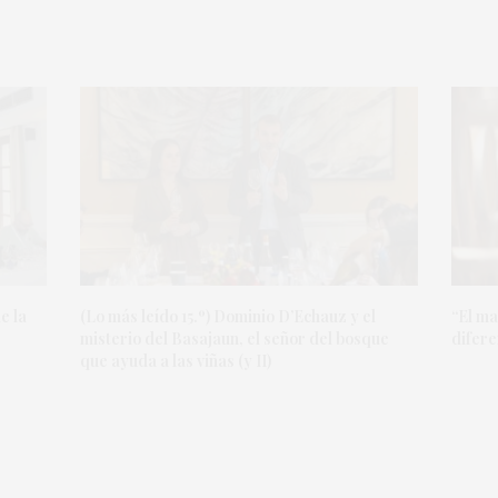
e la
(Lo más leído 15.º) Dominio D’Echauz y el
“El ma
misterio del Basajaun, el señor del bosque
difere
que ayuda a las viñas (y II)