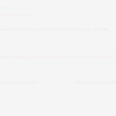
res
iniodetares.com
arnacha tintorera, palomino fino, doña blanca y godello
MINIO DE TARES
,
EL PAISANO DE TARES 2019
,
MENCÍA
,
VINO TINTO
,
VINOS
,
uctor de vino de la UE
Albariño contra alvarinho