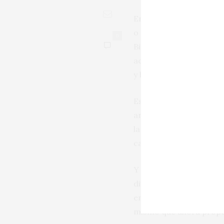
En su capacidad de calm
o este clarete subido de
0
Bierzo, a sus variedade
acuerdo con el vocabul
y blancas.
Esa extendida demostrac
aromáticos, muy agrada
la madera, que servía 
características que les
Y así se presenta, en su
divertido, fresco y sabr
encontraron en ese tipo
mismo que ahora propo