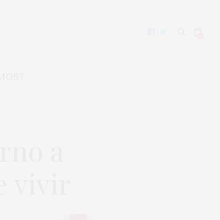
0
MOS?
orno a
 vivir