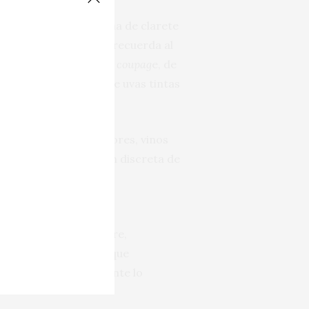
o a este tinto con alma de clarete
ón que, en cada trago, recuerda al
gicas. Entre otras, un
coupag
e, de
el campo con mezcla de uvas tintas
jas para los viticultores, vinos
n con una aportación discreta de
elevada acidez. Dos
to (o lo que sea) alegre,
ura. A todos aquellos que
todo, vivir. Exactamente lo