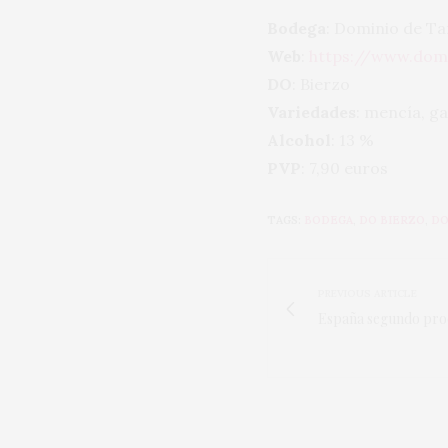
Bodega
: Dominio de Ta
Web
:
https://www.dom
DO
: Bierzo
Variedades
: mencía, g
Alcohol
: 13 %
PVP
: 7,90 euros
TAGS:
BODEGA
,
DO BIERZO
,
DO
PREVIOUS ARTICLE
España segundo prod